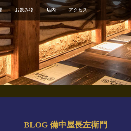
理
お飲み物
店内
アクセス
BLOG 備中屋長左衛門