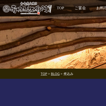
TOP
ご宴会
お料
TOP
>
BLOG
> 煮込み